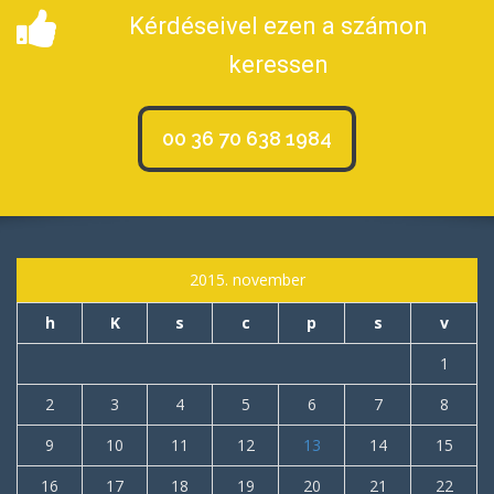
Kérdéseivel ezen a számon
keressen
00 36 70 638 1984
2015. november
h
K
s
c
p
s
v
1
2
3
4
5
6
7
8
9
10
11
12
13
14
15
16
17
18
19
20
21
22