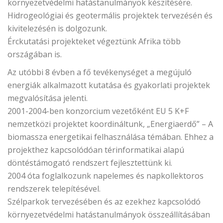
környezetvédelmi hatástanulmányok készítésére.
Hidrogeológiai és geotermális projektek tervezésén és
kivitelezésén is dolgozunk.
Érckutatási projekteket végeztünk Afrika több
országában is.
Az utóbbi 8 évben a fő tevékenységet a megújuló
energiák alkalmazott kutatása és gyakorlati projektek
megvalósítása jelenti.
2001-2004-ben konzorcium vezetőként EU 5 K+F
nemzetközi projektet koordináltunk, „Energiaerdő” – A
biomassza energetikai felhasználása témában. Ehhez a
projekthez kapcsolódóan térinformatikai alapú
döntéstámogató rendszert fejlesztettünk ki.
2004 óta foglalkozunk napelemes és napkollektoros
rendszerek telepítésével.
Szélparkok tervezésében és az ezekhez kapcsolódó
környezetvédelmi hatástanulmányok összeállításában