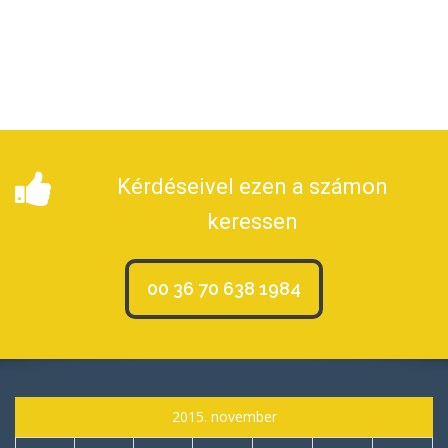
Kérdéseivel ezen a számon
keressen
00 36 70 638 1984
2015. november